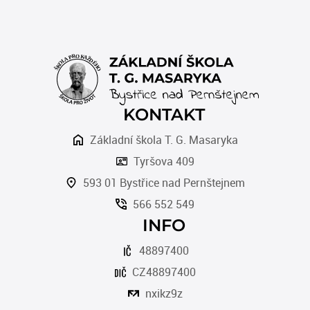
KONTAKT
Základní škola T. G. Masaryka
Tyršova 409
593 01 Bystřice nad Pernštejnem
566 552 549
INFO
48897400
CZ48897400
nxikz9z