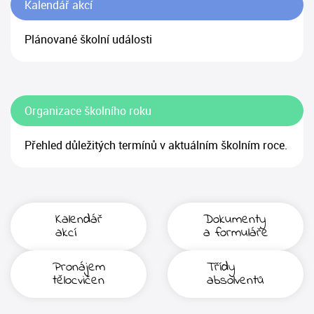
Kalendář akcí
Plánované školní události
Organizace školního roku
Přehled důležitých termínů v aktuálním školním roce.
Kalendář
Dokumenty
akcí
a formuláře
Pronájem
Třídy
tělocvičen
absolventů