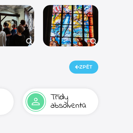
ZPĚT
Třídy
absolventů