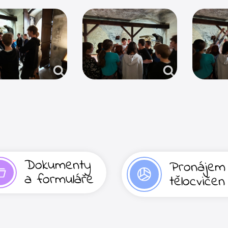
Dokumenty
Pronájem
a formuláře
tělocvičen