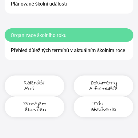
Plánované školní události
Organizace školního roku
Přehled důležitých termínů v aktuálním školním roce.
Kalendář
Dokumenty
akcí
a formuláře
Pronájem
Třídy
tělocvičen
absolventů