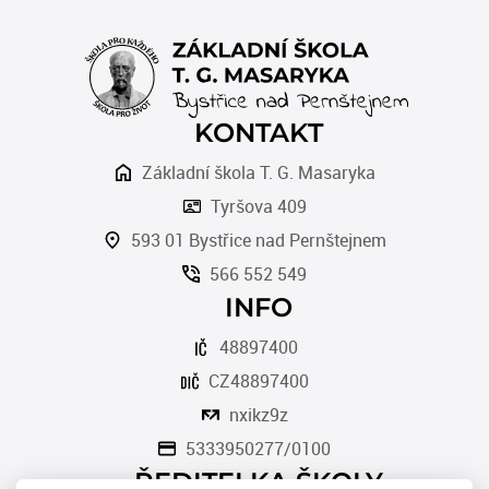
KONTAKT
Základní škola T. G. Masaryka
Tyršova 409
593 01 Bystřice nad Pernštejnem
566 552 549
INFO
48897400
CZ48897400
nxikz9z
5333950277/0100
ŘEDITELKA ŠKOLY