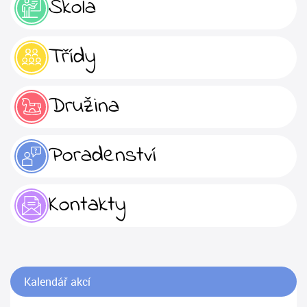
Škola
Třídy
Družina
Poradenství
Kontakty
Kalendář akcí