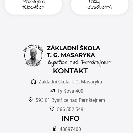
Pronájem
Třídy
tělocvičen
absolventů
KONTAKT
Základní škola T. G. Masaryka
Tyršova 409
593 01 Bystřice nad Pernštejnem
566 552 549
INFO
48897400