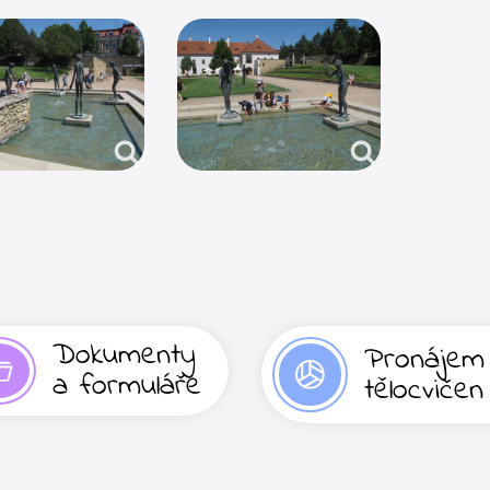
Dokumenty
Pronájem
a formuláře
tělocvičen