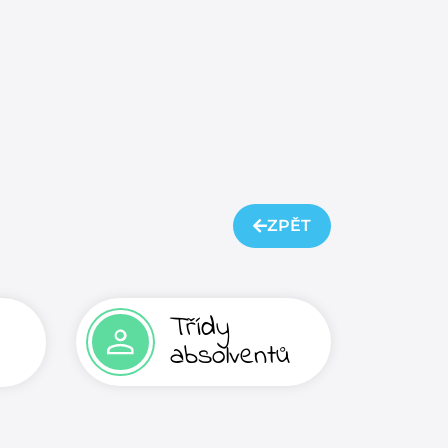
ZPĚT
Třídy
absolventů