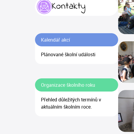
Kontakty
Kalendář akcí
Plánované školní události
Organizace školního roku
Přehled důležitých termínů v
aktuálním školním roce.