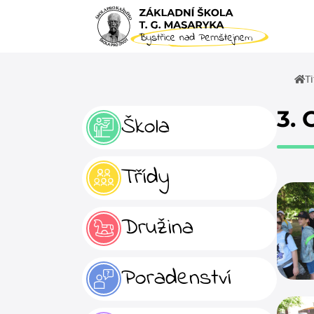
Ti
3.
Škola
Třídy
Družina
Poradenství