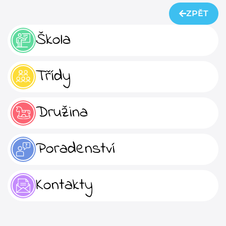
ZPĚT
Škola
Třídy
Družina
Poradenství
Kontakty