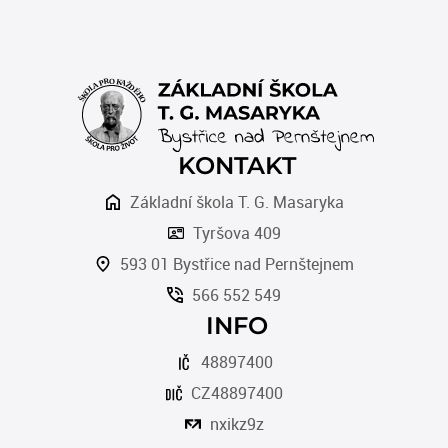
KONTAKT
Základní škola T. G. Masaryka
Tyršova 409
593 01 Bystřice nad Pernštejnem
566 552 549
INFO
48897400
CZ48897400
nxikz9z