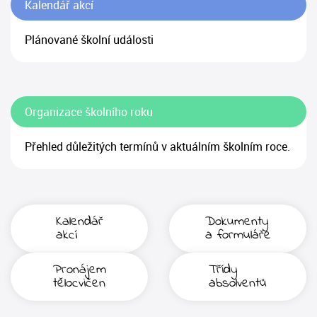
Kalendář akcí
Plánované školní události
Organizace školního roku
Přehled důležitých termínů v aktuálním školním roce.
Kalendář
Dokumenty
akcí
a formuláře
Pronájem
Třídy
tělocvičen
absolventů