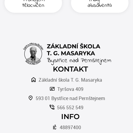
tělocvičen
absolventů
KONTAKT
Základní škola T. G. Masaryka
Tyršova 409
593 01 Bystřice nad Pernštejnem
566 552 549
INFO
48897400