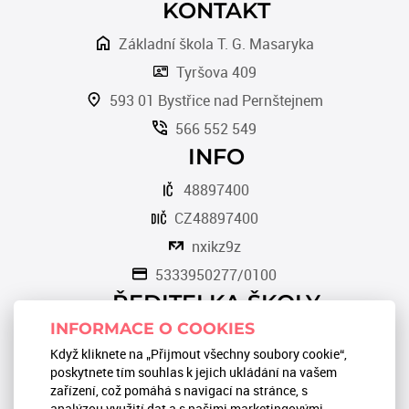
KONTAKT
Základní škola T. G. Masaryka
Tyršova 409
593 01 Bystřice nad Pernštejnem
566 552 549
INFO
48897400
CZ48897400
nxikz9z
5333950277/0100
ŘEDITELKA ŠKOLY
INFORMACE O COOKIES
Romana Tomková
Když kliknete na „Přijmout všechny soubory cookie“,
566 553 124
poskytnete tím souhlas k jejich ukládání na vašem
zařízení, což pomáhá s navigací na stránce, s
reditel@zstgmbystrice.cz
analýzou využití dat a s našimi marketingovými