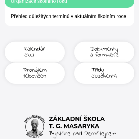
Organizace školního roku
Přehled důležitých termínů v aktuálním školním roce.
Kalendář
Dokumenty
akcí
a formuláře
Pronájem
Třídy
tělocvičen
absolventů