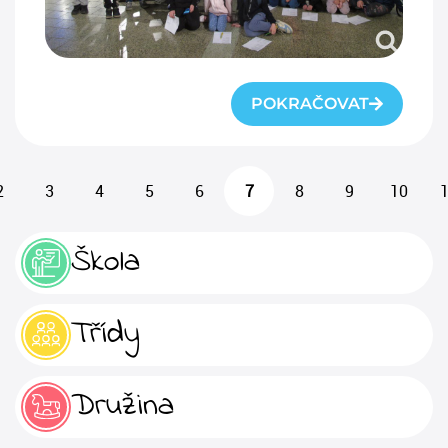
POKRAČOVAT
2
3
4
5
6
7
8
9
10
Škola
Třídy
Družina