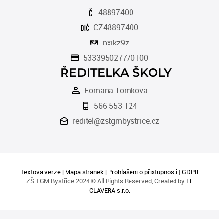
48897400
CZ48897400
nxikz9z
5333950277/0100
ŘEDITELKA ŠKOLY
Romana Tomková
566 553 124
reditel@zstgmbystrice.cz
Textová verze
|
Mapa stránek
|
Prohlášení o přístupnosti
|
GDPR
ZŠ TGM Bystřice 2024 © All Rights Reserved, Created by
LE
CLAVERA s.r.o.