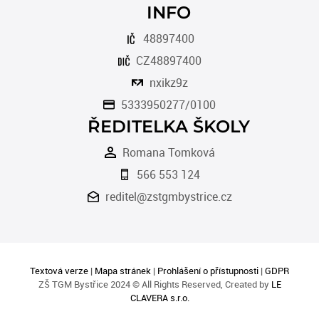
INFO
48897400
CZ48897400
nxikz9z
5333950277/0100
ŘEDITELKA ŠKOLY
Romana Tomková
566 553 124
reditel@zstgmbystrice.cz
Textová verze
|
Mapa stránek
|
Prohlášení o přístupnosti
|
GDPR
ZŠ TGM Bystřice 2024 © All Rights Reserved, Created by
LE
CLAVERA s.r.o.