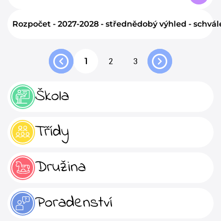
Rozpočet - 2027-2028 - střednědobý výhled - schvá
1
2
3
Škola
Třídy
Družina
Poradenství