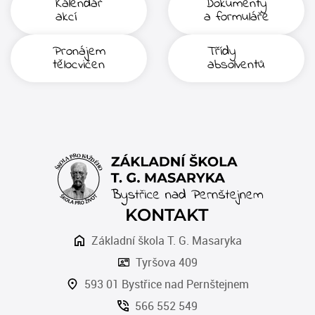
Kalendář
Dokumenty
akcí
a formuláře
Pronájem
Třídy
tělocvičen
absolventů
KONTAKT
Základní škola T. G. Masaryka
Tyršova 409
593 01 Bystřice nad Pernštejnem
566 552 549