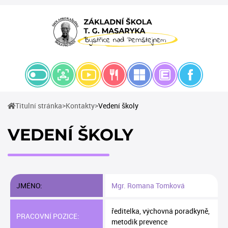
(current)
(current)
Titulní stránka
Kontakty
Vedení školy
VEDENÍ ŠKOLY
JMÉNO:
Mgr. Romana Tomková
ředitelka, výchovná poradkyně,
PRACOVNÍ POZICE:
metodik prevence