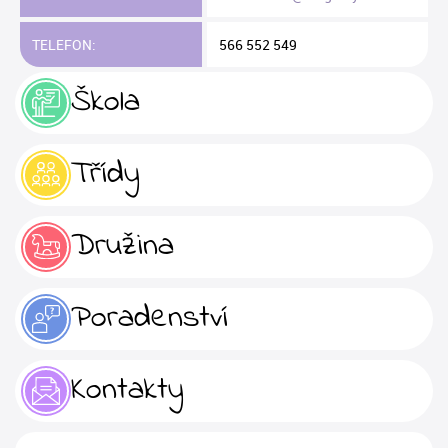
TELEFON:
566 552 549
Škola
Třídy
Družina
Poradenství
Kontakty