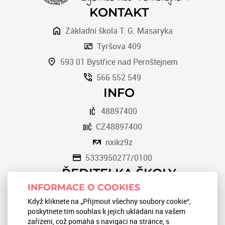
KONTAKT
Základní škola T. G. Masaryka
Tyršova 409
593 01 Bystřice nad Pernštejnem
566 552 549
INFO
48897400
CZ48897400
nxikz9z
5333950277/0100
ŘEDITELKA ŠKOLY
INFORMACE O COOKIES
Romana Tomková
Když kliknete na „Přijmout všechny soubory cookie“,
566 553 124
poskytnete tím souhlas k jejich ukládání na vašem
zařízení, což pomáhá s navigací na stránce, s
reditel@zstgmbystrice.cz