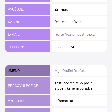
VYUČUJE:
Zeměpis
KABINET:
ředitelna - přízemí
E-MAIL:
reditel@zstgmbystrice.cz
TELEFON:
566 553 124
JMÉNO:
Mgr. Ondřej Dvořák
zástupce ředitelky pro 2.
PRACOVNÍ POZICE:
stupeň, kariérní poradce
VYUČUJE:
Informatika