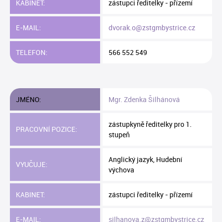
KABINET:
zástupci ředitelky - přízemí
E-MAIL:
dvorak.o@zstgmbystrice.cz
TELEFON:
566 552 549
JMÉNO:
Mgr. Zdenka Šilhánová
zástupkyně ředitelky pro 1.
PRACOVNÍ POZICE:
stupeň
Anglický jazyk, Hudební
VYUČUJE:
výchova
KABINET:
zástupci ředitelky - přízemí
E-MAIL:
silhanova.z@zstgmbystrice.cz