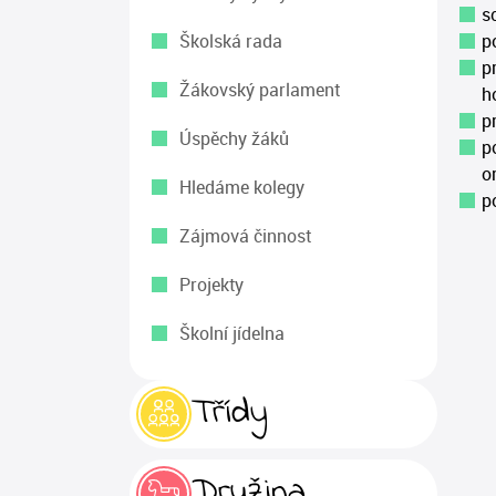
s
Školská rada
p
p
Žákovský parlament
h
p
Úspěchy žáků
p
o
Hledáme kolegy
p
Zájmová činnost
Projekty
Školní jídelna
Třídy
Družina