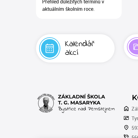
Přehled důležitých termínů v
aktuálním školním roce.
Kalendář
akcí
K
Zák
Ty
593
56