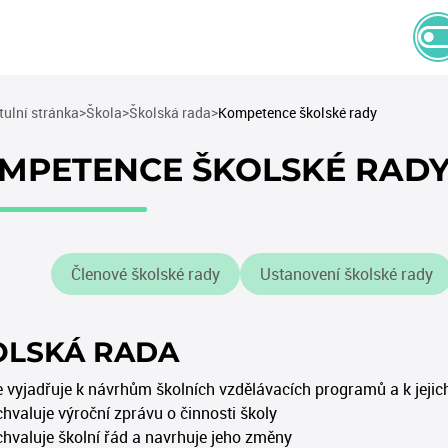
(current)
(current)
(current)
tulní stránka
Škola
Školská rada
Kompetence školské rady
MPETENCE ŠKOLSKÉ RAD
Členové školské rady
Ustanovení školské rady
OLSKÁ RADA
e vyjadřuje k návrhům školních vzdělávacích programů a k jej
chvaluje výroční zprávu o činnosti školy
chvaluje školní řád a navrhuje jeho změny