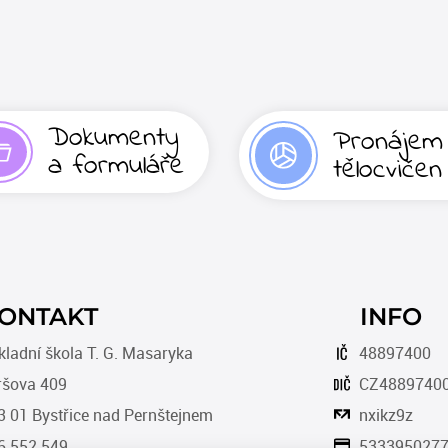
Dokumenty
Pronájem
a formuláře
tělocvičen
ONTAKT
INFO
ladní škola T. G. Masaryka
48897400
ršova 409
CZ4889740
 01 Bystřice nad Pernštejnem
nxikz9z
6 552 549
5333950277