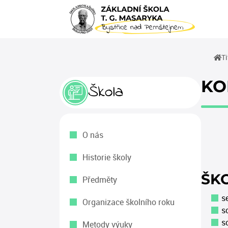
Ti
KO
Škola
O nás
Historie školy
ŠK
Předměty
s
Organizace školního roku
s
s
Metody výuky