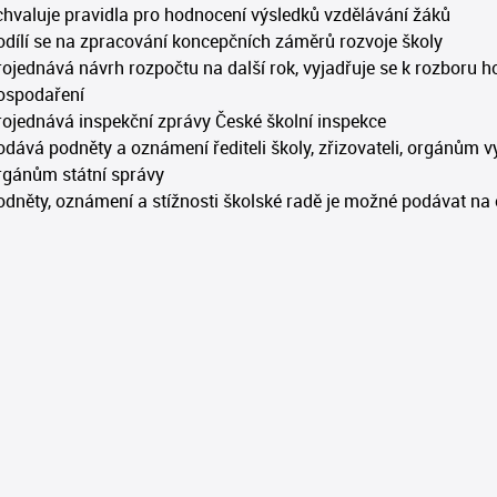
chvaluje pravidla pro hodnocení výsledků vzdělávání žáků
odílí se na zpracování koncepčních záměrů rozvoje školy
rojednává návrh rozpočtu na další rok, vyjadřuje se k rozboru h
ospodaření
rojednává inspekční zprávy České školní inspekce
odává podněty a oznámení řediteli školy, zřizovateli, orgánům v
rgánům státní správy
odněty, oznámení a stížnosti školské radě je možné podávat na 