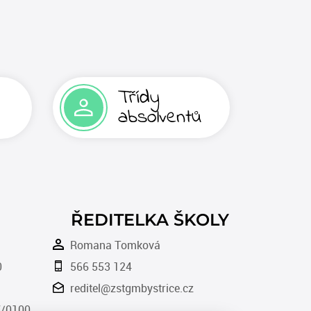
Třídy
absolventů
ŘEDITELKA ŠKOLY
Romana Tomková
0
566 553 124
reditel@zstgmbystrice.cz
/0100