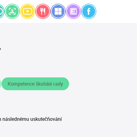
Y
Kompetence školské rady
ich následnému uskutečňování