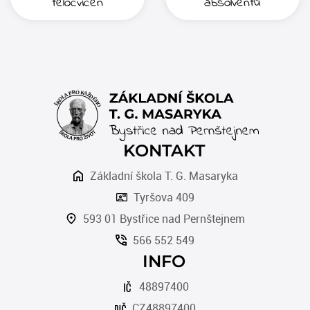
tělocvičen
absolventů
KONTAKT
Základní škola T. G. Masaryka
Tyršova 409
593 01 Bystřice nad Pernštejnem
566 552 549
INFO
48897400
CZ48897400