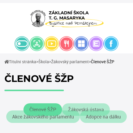
(current)
(current)
(current)
Titulní stránka
Škola
Žákovský parlament
Členové ŠŽP
ČLENOVÉ ŠŽP
Členové ŠŽP
Žákovská ústava
Akce žákovského parlamentu
Adopce na dálku