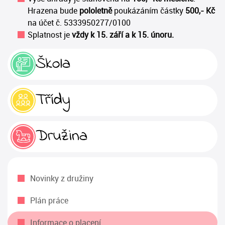
Hrazena bude
pololetně
poukázáním částky
500,- Kč
na účet č. 5333950277/0100
Splatnost je
vždy k 15. září a k 15. únoru.
Škola
Třídy
Družina
Novinky z družiny
Plán práce
Informace o placení