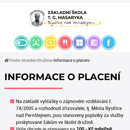
(current)
(current)
Titulní stránka
Družina
Informace o placení
INFORMACE O PLACENÍ
Na základě vyhlášky o zájmovém vzdělávání č.
74/2005 a rozhodnutí zřizovatele, tj. Města Bystřice
nad Pernštejnem, jsou stanoveny poplatky za služby
poskytované žákům ve školní družině.
Výše úhrady je stanovena na
100,- Kč měsíčně
.