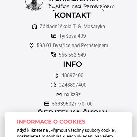
KONTAKT
Základní škola T. G. Masaryka
Tyršova 409
593 01 Bystřice nad Pernštejnem
566 552 549
INFO
48897400
CZ48897400
nxikz9z
5333950277/0100
ŘEDITELKA ŠKOLY
INFORMACE O COOKIES
Romana Tomková
Když kliknete na „Přijmout všechny soubory cookie“,
566 553 124
poskytnete tím souhlas k jejich ukládání na vašem