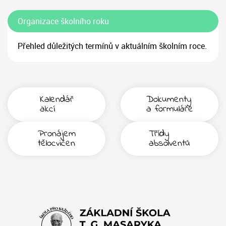
Organizace školního roku
Přehled důležitých termínů v aktuálním školním roce.
Kalendář
Dokumenty
akcí
a formuláře
Pronájem
Třídy
tělocvičen
absolventů