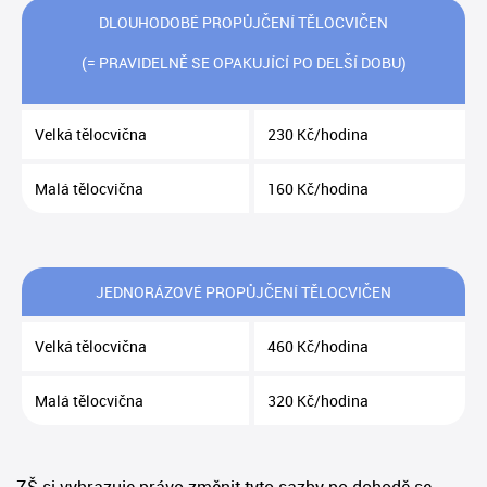
DLOUHODOBÉ PROPŮJČENÍ TĚLOCVIČEN
(= PRAVIDELNĚ SE OPAKUJÍCÍ PO DELŠÍ DOBU)
Velká tělocvična
230 Kč/hodina
Malá tělocvična
160 Kč/hodina
JEDNORÁZOVÉ PROPŮJČENÍ TĚLOCVIČEN
Velká tělocvična
460 Kč/hodina
Malá tělocvična
320 Kč/hodina
ZŠ si vyhrazuje právo změnit tyto sazby po dohodě se