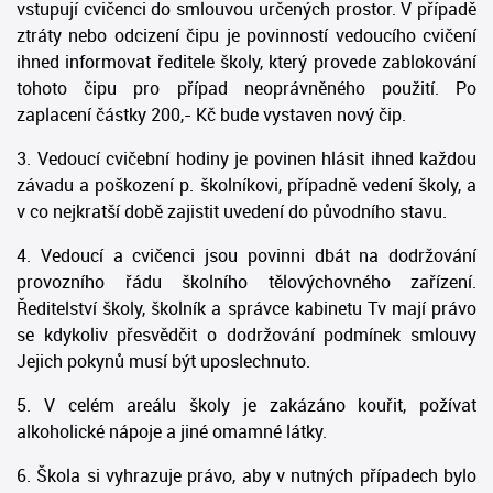
vstupují cvičenci do smlouvou určených prostor. V případě
ztráty nebo odcizení čipu je povinností vedoucího cvičení
ihned informovat ředitele školy, který provede zablokování
tohoto čipu pro případ neoprávněného použití. Po
zaplacení částky 200,- Kč bude vystaven nový čip.
3. Vedoucí cvičební hodiny je povinen hlásit ihned každou
závadu a poškození p. školníkovi, případně vedení školy, a
v co nejkratší době zajistit uvedení do původního stavu.
4. Vedoucí a cvičenci jsou povinni dbát na dodržování
provozního řádu školního tělovýchovného zařízení.
Ředitelství školy, školník a správce kabinetu Tv mají právo
se kdykoliv přesvědčit o dodržování podmínek smlouvy
Jejich pokynů musí být uposlechnuto.
5. V celém areálu školy je zakázáno kouřit, požívat
alkoholické nápoje a jiné omamné látky.
6. Škola si vyhrazuje právo, aby v nutných případech bylo