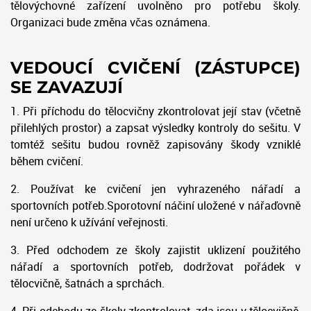
tělovýchovné zařízení uvolněno pro potřebu školy.
Organizaci bude změna včas oznámena.
VEDOUCÍ CVIČENÍ (ZÁSTUPCE)
SE ZAVAZUJÍ
1. Při příchodu do tělocvičny zkontrolovat její stav (včetně
přilehlých prostor) a zapsat výsledky kontroly do sešitu. V
tomtéž sešitu budou rovněž zapisovány škody vzniklé
během cvičení.
2. Používat ke cvičení jen vyhrazeného nářadí a
sportovních potřeb.Sporotovní náčiní uložené v nářaďovně
není určeno k užívání veřejnosti.
3. Před odchodem ze školy zajistit uklizení použitého
nářadí a sportovních potřeb, dodržovat pořádek v
tělocvičně, šatnách a sprchách.
4. Při odchodu ze školy zkontrolovat, zda jsou v tělocvičně,