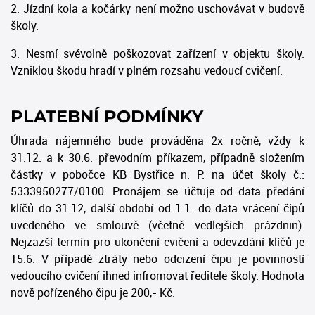
2. Jízdní kola a kočárky není možno uschovávat v budově
školy.
3. Nesmí svévolně poškozovat zařízení v objektu školy.
Vzniklou škodu hradí v plném rozsahu vedoucí cvičení.
PLATEBNÍ PODMÍNKY
Úhrada nájemného bude prováděna 2x ročně, vždy k
31.12. a k 30.6. převodním příkazem, případně složením
částky v pobočce KB Bystřice n. P. na účet školy č.:
5333950277/0100. Pronájem se účtuje od data předání
klíčů do 31.12, další období od 1.1. do data vrácení čipů
uvedeného ve smlouvě (včetně vedlejších prázdnin).
Nejzazší termín pro ukončení cvičení a odevzdání klíčů je
15.6. V případě ztráty nebo odcizení čipu je povinností
vedoucího cvičení ihned infromovat ředitele školy. Hodnota
nově pořízeného čipu je 200,- Kč.