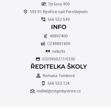
Tyršova 409
593 01 Bystřice nad Pernštejnem
566 552 549
INFO
48897400
CZ48897400
nxikz9z
5333950277/0100
ŘEDITELKA ŠKOLY
Romana Tomková
566 553 124
reditel@zstgmbystrice.cz