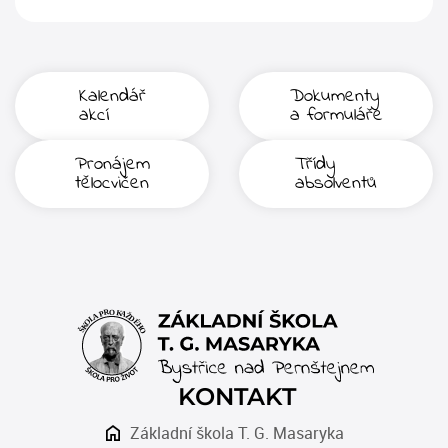
Kalendář
Dokumenty
akcí
a formuláře
Pronájem
Třídy
tělocvičen
absolventů
KONTAKT
Základní škola T. G. Masaryka