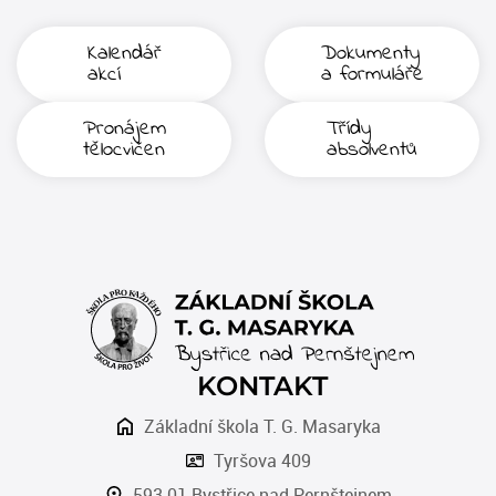
Kalendář
Dokumenty
akcí
a formuláře
Pronájem
Třídy
tělocvičen
absolventů
KONTAKT
Základní škola T. G. Masaryka
Tyršova 409
593 01 Bystřice nad Pernštejnem