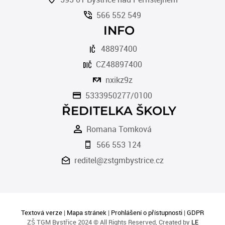
566 552 549
INFO
48897400
CZ48897400
nxikz9z
5333950277/0100
ŘEDITELKA ŠKOLY
Romana Tomková
566 553 124
reditel@zstgmbystrice.cz
Textová verze
|
Mapa stránek
|
Prohlášení o přístupnosti
|
GDPR
ZŠ TGM Bystřice 2024 © All Rights Reserved, Created by
LE