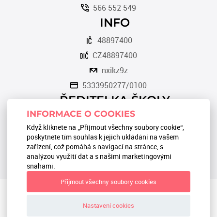
566 552 549
INFO
48897400
CZ48897400
nxikz9z
5333950277/0100
ŘEDITELKA ŠKOLY
INFORMACE O COOKIES
Romana Tomková
Když kliknete na „Přijmout všechny soubory cookie“,
566 553 124
poskytnete tím souhlas k jejich ukládání na vašem
zařízení, což pomáhá s navigací na stránce, s
reditel@zstgmbystrice.cz
analýzou využití dat a s našimi marketingovými
snahami.
Přijmout všechny soubory cookies
Textová verze
|
Mapa stránek
|
Prohlášení o přístupnosti
|
GDPR
Nastavení cookies
ZŠ TGM Bystřice 2024 © All Rights Reserved, Created by
LE
CLAVERA s.r.o.