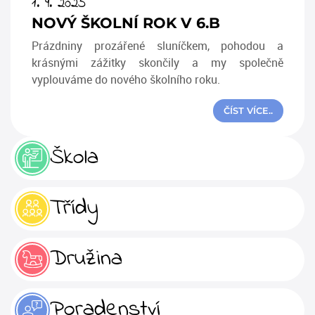
1. 9. 2025
NOVÝ ŠKOLNÍ ROK V 6.B
Prázdniny prozářené sluníčkem, pohodou a
krásnými zážitky skončily a my společně
vyplouváme do nového školního roku.
ČÍST VÍCE..
Škola
Třídy
Družina
Poradenství