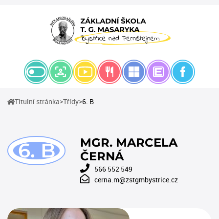
(current)
(current)
Titulní stránka
Třídy
6. B
MGR. MARCELA
6. B
ČERNÁ
566 552 549
cerna.m@zstgmbystrice.cz