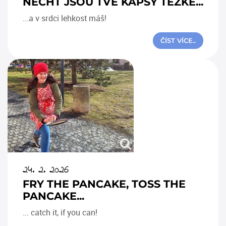
NECHŤ JSOU TVÉ KAPSY TĚŽKÉ...
...a v srdci lehkost máš!
ČÍST VÍCE..
24. 2. 2026
FRY THE PANCAKE, TOSS THE
PANCAKE...
... catch it, if you can!