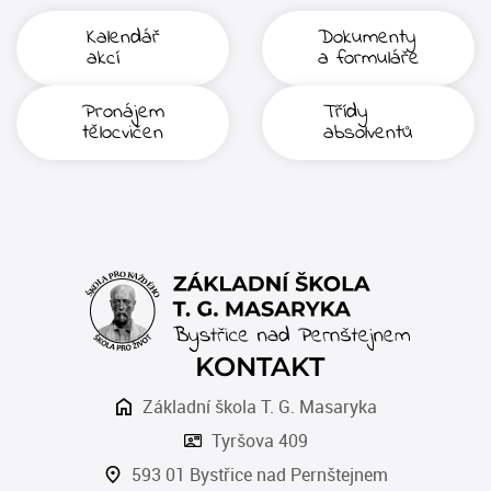
Kalendář
Dokumenty
akcí
a formuláře
Pronájem
Třídy
tělocvičen
absolventů
KONTAKT
Základní škola T. G. Masaryka
Tyršova 409
593 01 Bystřice nad Pernštejnem