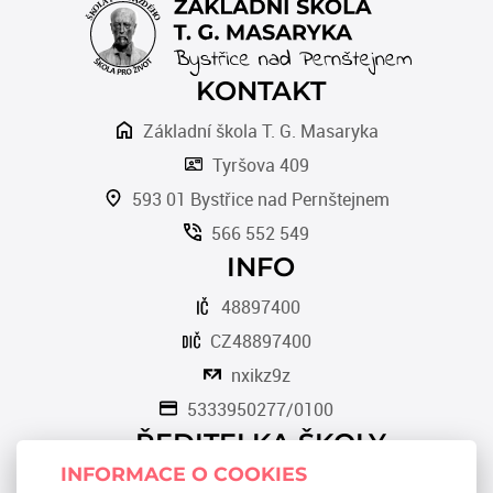
KONTAKT
Základní škola T. G. Masaryka
Tyršova 409
593 01 Bystřice nad Pernštejnem
566 552 549
INFO
48897400
CZ48897400
nxikz9z
5333950277/0100
ŘEDITELKA ŠKOLY
INFORMACE O COOKIES
Romana Tomková