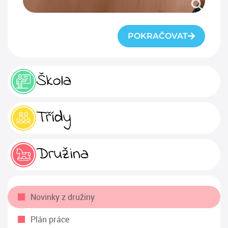
POKRAČOVAT
Škola
Třídy
Družina
Novinky z družiny
Plán práce