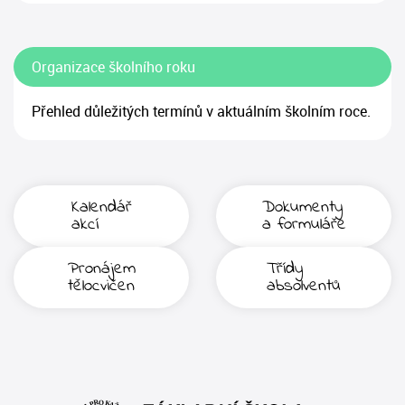
Organizace školního roku
Přehled důležitých termínů v aktuálním školním roce.
Kalendář
Dokumenty
akcí
a formuláře
Pronájem
Třídy
tělocvičen
absolventů