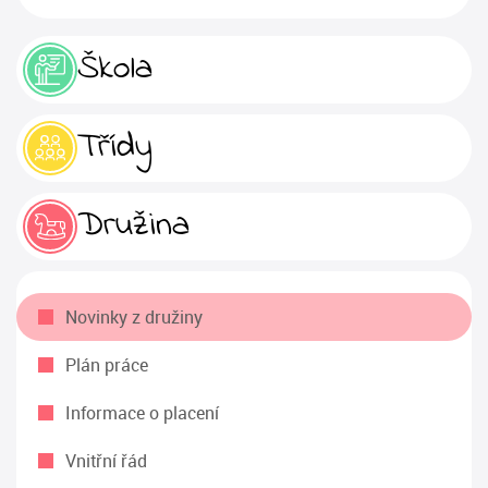
Škola
Třídy
Družina
Novinky z družiny
Plán práce
Informace o placení
Vnitřní řád