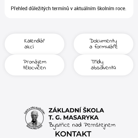
Přehled důležitých termínů v aktuálním školním roce.
Kalendář
Dokumenty
akcí
a formuláře
Pronájem
Třídy
tělocvičen
absolventů
KONTAKT