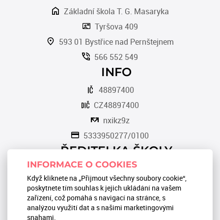
Základní škola T. G. Masaryka
Tyršova 409
593 01 Bystřice nad Pernštejnem
566 552 549
INFO
48897400
CZ48897400
nxikz9z
5333950277/0100
ŘEDITELKA ŠKOLY
INFORMACE O COOKIES
Romana Tomková
Když kliknete na „Přijmout všechny soubory cookie“,
566 553 124
poskytnete tím souhlas k jejich ukládání na vašem
zařízení, což pomáhá s navigací na stránce, s
reditel@zstgmbystrice.cz
analýzou využití dat a s našimi marketingovými
snahami.