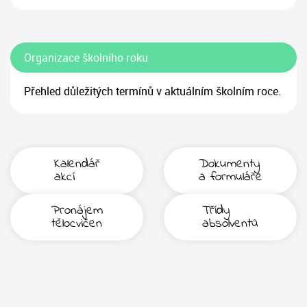
Organizace školního roku
Přehled důležitých termínů v aktuálním školním roce.
Kalendář
Dokumenty
akcí
a formuláře
Pronájem
Třídy
tělocvičen
absolventů