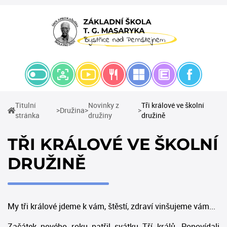
Titulní
Novinky z
Tři králové ve školní
(current)
Družina
(current)
(current)
stránka
družiny
družině
TŘI KRÁLOVÉ VE ŠKOLNÍ
DRUŽINĚ
My tři králové jdeme k vám, štěstí, zdraví vinšujeme vám...
Začátek nového roku patřil svátku Tří králů. Popovídali