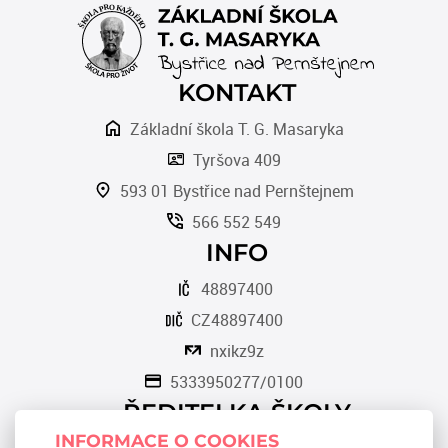
KONTAKT
Základní škola T. G. Masaryka
Tyršova 409
593 01 Bystřice nad Pernštejnem
566 552 549
INFO
48897400
CZ48897400
nxikz9z
5333950277/0100
ŘEDITELKA ŠKOLY
INFORMACE O COOKIES