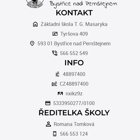
KONTAKT
Základní škola T. G. Masaryka
Tyršova 409
593 01 Bystřice nad Pernštejnem
566 552 549
INFO
48897400
CZ48897400
nxikz9z
5333950277/0100
ŘEDITELKA ŠKOLY
Romana Tomková
566 553 124