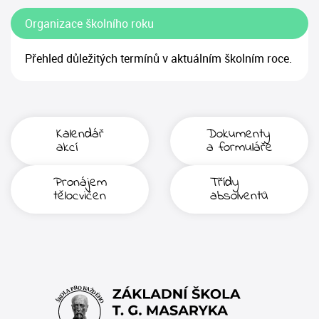
Organizace školního roku
Přehled důležitých termínů v aktuálním školním roce.
Kalendář
Dokumenty
akcí
a formuláře
Pronájem
Třídy
tělocvičen
absolventů