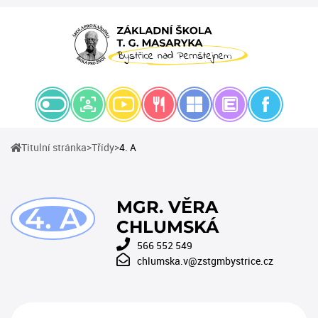
(current)
(current)
Titulní stránka
Třídy
4. A
MGR. VĚRA
4. A
CHLUMSKÁ
566 552 549
chlumska.v@zstgmbystrice.cz