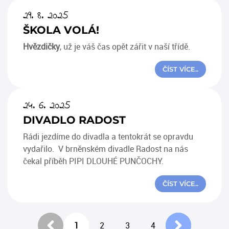
29. 8. 2025
ŠKOLA VOLÁ!
Hvězdičky
, už je váš čas opět zářit v naší třídě.
ČÍST VÍCE..
24. 6. 2025
DIVADLO RADOST
Rádi jezdíme do divadla a tentokrát se opravdu
vydařilo. V brněnském divadle Radost na nás
čekal příběh PIPI DLOUHÉ PUNČOCHY.
ČÍST VÍCE..
1
2
3
4