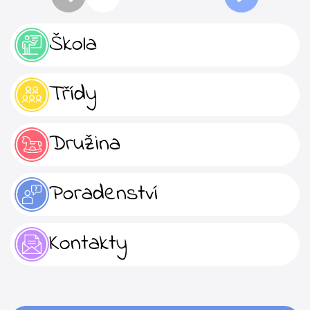
Škola
Třídy
Družina
Poradenství
Kontakty