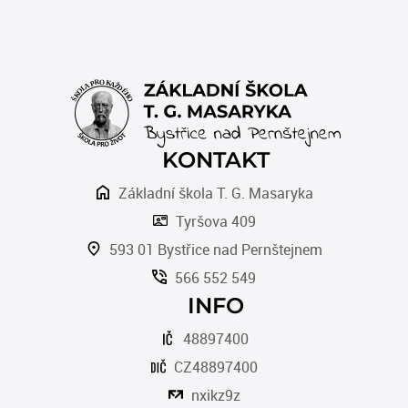
KONTAKT
Základní škola T. G. Masaryka
Tyršova 409
593 01 Bystřice nad Pernštejnem
566 552 549
INFO
48897400
CZ48897400
nxikz9z