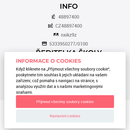
INFO
48897400
CZ48897400
nxikz9z
5333950277/0100
ŘEDITELKA ŠKOLY
INFORMACE O COOKIES
Romana Tomková
Když kliknete na „Přijmout všechny soubory cookie“,
566 553 124
poskytnete tím souhlas k jejich ukládání na vašem
zařízení, což pomáhá s navigací na stránce, s
reditel@zstgmbystrice.cz
analýzou využití dat a s našimi marketingovými
snahami.
Přijmout všechny soubory cookies
Textová verze
|
Mapa stránek
|
Prohlášení o přístupnosti
|
GDPR
Nastavení cookies
ZŠ TGM Bystřice 2024 © All Rights Reserved, Created by
LE
CLAVERA s.r.o.