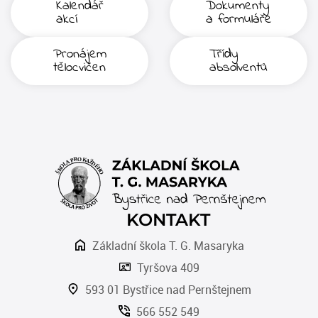
Kalendář
Dokumenty
akcí
a formuláře
Pronájem
Třídy
tělocvičen
absolventů
KONTAKT
Základní škola T. G. Masaryka
Tyršova 409
593 01 Bystřice nad Pernštejnem
566 552 549