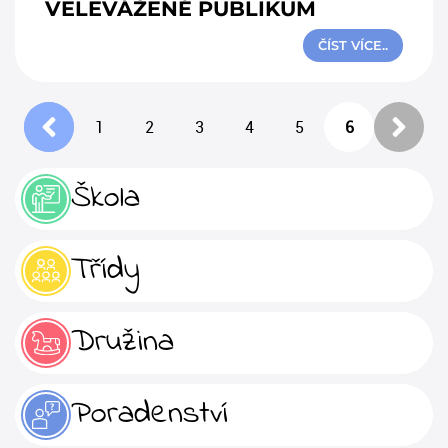
VELEVÁŽENÉ PUBLIKUM
ČÍST VÍCE..
1
2
3
4
5
6
Škola
Třídy
Družina
Poradenství