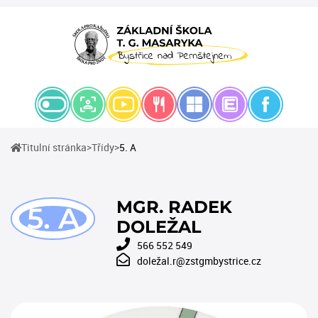
(current)
(current)
Titulní stránka
Třídy
5. A
MGR. RADEK
5. A
DOLEŽAL
566 552 549
doležal.r@zstgmbystrice.cz