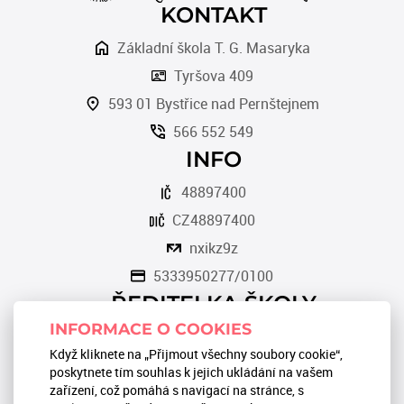
KONTAKT
Základní škola T. G. Masaryka
Tyršova 409
593 01 Bystřice nad Pernštejnem
566 552 549
INFO
48897400
CZ48897400
nxikz9z
5333950277/0100
ŘEDITELKA ŠKOLY
INFORMACE O COOKIES
Romana Tomková
Když kliknete na „Přijmout všechny soubory cookie“,
566 553 124
poskytnete tím souhlas k jejich ukládání na vašem
zařízení, což pomáhá s navigací na stránce, s
reditel@zstgmbystrice.cz