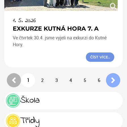
1. 5. 2026
EXKURZE KUTNÁ HORA 7. A
Ve čtvrtek 30.4. jsme vyjeli na exkurzi do Kutné
Hory.
ČÍST VÍCE..
1
2
3
4
5
6
Škola
Třídy