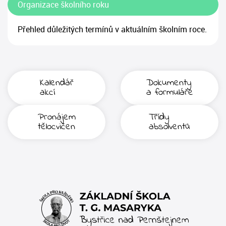
Organizace školního roku
Přehled důležitých termínů v aktuálním školním roce.
Kalendář
Dokumenty
akcí
a formuláře
Pronájem
Třídy
tělocvičen
absolventů