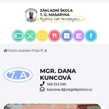
(current)
(current)
Titulní stránka
Třídy
7. A
MGR. DANA
7. A
KUNCOVÁ
566 552 549
kuncova.d@zstgmbystrice.cz