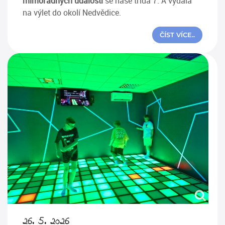
mimořádných událostí
se naše třída 7. A vydala
na výlet do okolí Nedvědice.
ČÍST VÍCE..
26. 5. 2026