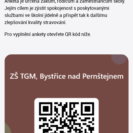
Anketa je určena žákům, rodičům a zaměstnancům školy.
Jejím cílem je zjistit spokojenost s poskytovanými
službami ve školní jídelně a přispět tak k dalšímu
zlepšování kvality stravování.
Pro vyplnění ankety otevřete QR kód níže.