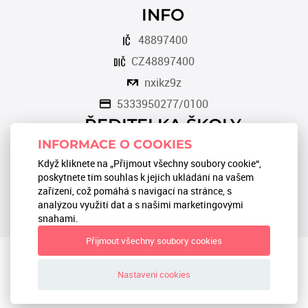
INFO
48897400
CZ48897400
nxikz9z
5333950277/0100
ŘEDITELKA ŠKOLY
INFORMACE O COOKIES
Romana Tomková
Když kliknete na „Přijmout všechny soubory cookie“,
566 553 124
poskytnete tím souhlas k jejich ukládání na vašem
zařízení, což pomáhá s navigací na stránce, s
reditel@zstgmbystrice.cz
analýzou využití dat a s našimi marketingovými
snahami.
Přijmout všechny soubory cookies
Textová verze
|
Mapa stránek
|
Prohlášení o přístupnosti
|
GDPR
Nastavení cookies
ZŠ TGM Bystřice 2024 © All Rights Reserved, Created by
LE
CLAVERA s.r.o.