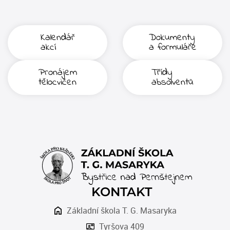
Kalendář
Dokumenty
akcí
a formuláře
Pronájem
Třídy
tělocvičen
absolventů
KONTAKT
Základní škola T. G. Masaryka
Tyršova 409