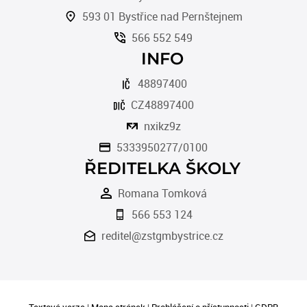
593 01 Bystřice nad Pernštejnem
566 552 549
INFO
48897400
CZ48897400
nxikz9z
5333950277/0100
ŘEDITELKA ŠKOLY
Romana Tomková
566 553 124
reditel@zstgmbystrice.cz