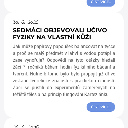
ČÍST VÍCE..
30. 6. 2026
SEDMÁCI OBJEVOVALI UČIVO
FYZIKY NA VLASTNÍ KŮŽI
Jak může papírový papoušek balancovat na tyčce
a proč se malý předmět v lahvi s vodou potápí a
zase vynořuje? Odpovědi na tyto otázky hledali
žáci 7. ročníků během hodin fyzikálního bádání a
tvoření. Nutné k tomu bylo bylo propojit již dříve
získané teoretické znalosti s praktickou činností.
Žáci se pustili do experimentů zaměřených na
těžiště těles a na princip fungování Karteziánku.
ČÍST VÍCE..
26. 6. 2026