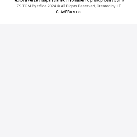
Textová verze
|
Mapa stránek
|
Prohlášení o přístupnosti
|
GDPR
ZŠ TGM Bystřice 2024 © All Rights Reserved, Created by
LE
CLAVERA s.r.o.