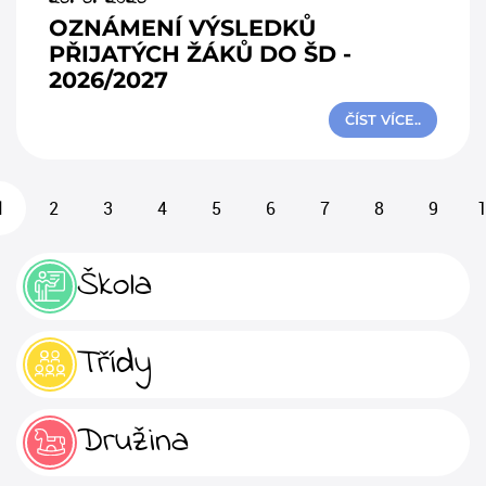
OZNÁMENÍ VÝSLEDKŮ
PŘIJATÝCH ŽÁKŮ DO ŠD -
2026/2027
ČÍST VÍCE..
1
2
3
4
5
6
7
8
9
Škola
Třídy
Družina