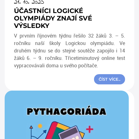
21. 10. 2025
ÚČASTNÍCI LOGICKÉ
OLYMPIÁDY ZNAJÍ SVÉ
VÝSLEDKY
V prvním říjnovém týdnu řešilo 32 žáků 3. – 5.
ročníku naší školy Logickou olympiádu. Ve
druhém týdnu se do stejné soutěže zapojilo i 14
žáků 6. – 9. ročníku. Třicetiminutový online test
vypracovávali doma u svého počítače.
ČÍST VÍCE..