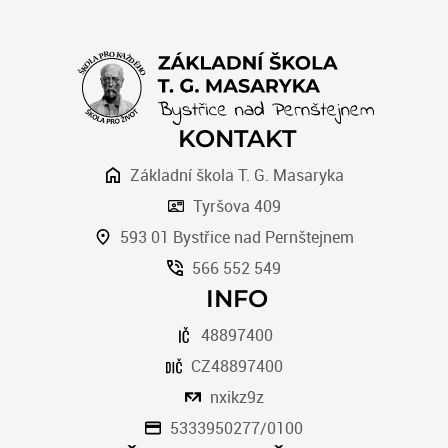
KONTAKT
Základní škola T. G. Masaryka
Tyršova 409
593 01 Bystřice nad Pernštejnem
566 552 549
INFO
48897400
CZ48897400
nxikz9z
5333950277/0100