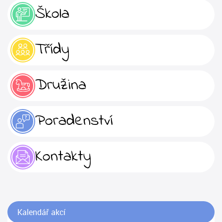
Škola
Třídy
Družina
Poradenství
Kontakty
Kalendář akcí