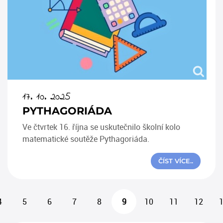
17. 10. 2025
PYTHAGORIÁDA
Ve čtvrtek 16. října se uskutečnilo školní kolo
matematické soutěže Pythagoriáda.
ČÍST VÍCE..
4
5
6
7
8
9
10
11
12