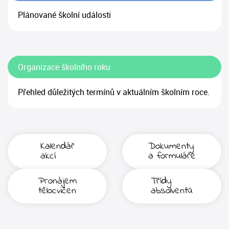
Plánované školní události
Organizace školního roku
Přehled důležitých termínů v aktuálním školním roce.
Kalendář
Dokumenty
akcí
a formuláře
Pronájem
Třídy
tělocvičen
absolventů