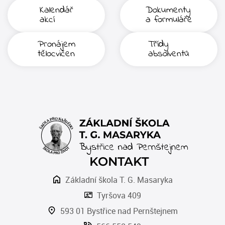
Kalendář
Dokumenty
akcí
a formuláře
Pronájem
Třídy
tělocvičen
absolventů
KONTAKT
Základní škola T. G. Masaryka
Tyršova 409
593 01 Bystřice nad Pernštejnem