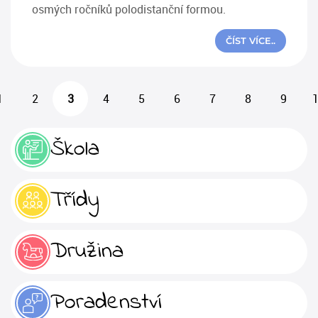
osmých ročníků polodistanční formou.
ČÍST VÍCE..
1
2
3
4
5
6
7
8
9
Škola
Třídy
Družina
Poradenství