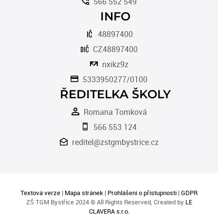
566 552 549
INFO
48897400
CZ48897400
nxikz9z
5333950277/0100
ŘEDITELKA ŠKOLY
Romana Tomková
566 553 124
reditel@zstgmbystrice.cz
Textová verze
|
Mapa stránek
|
Prohlášení o přístupnosti
|
GDPR
ZŠ TGM Bystřice 2024 © All Rights Reserved, Created by
LE
CLAVERA s.r.o.