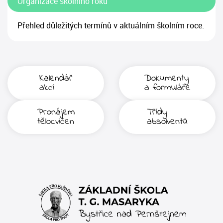
Organizace školního roku
Přehled důležitých termínů v aktuálním školním roce.
Kalendář
Dokumenty
akcí
a formuláře
Pronájem
Třídy
tělocvičen
absolventů