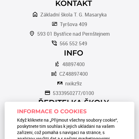
KONTAKT
Základní škola T. G. Masaryka
Tyršova 409
593 01 Bystřice nad Pernštejnem
566 552 549
INFO
48897400
CZ48897400
nxikz9z
5333950277/0100
ŘEDITELKA ŠKOLY
INFORMACE O COOKIES
Romana Tomková
Když kliknete na „Přijmout všechny soubory cookie“,
566 553 124
poskytnete tím souhlas k jejich ukládání na vašem
zařízení, což pomáhá s navigací na stránce, s
reditel@zstgmbystrice.cz
analýzou využití dat a s našimi marketingovými