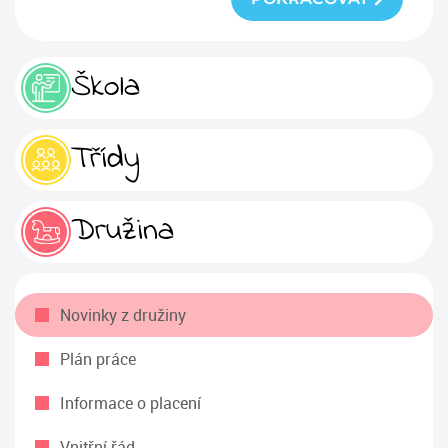
Škola
Třídy
Družina
Novinky z družiny
Plán práce
Informace o placení
Vnitřní řád