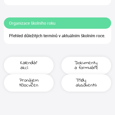
Organizace školního roku
Přehled důležitých termínů v aktuálním školním roce.
Kalendář
Dokumenty
akcí
a formuláře
Pronájem
Třídy
tělocvičen
absolventů