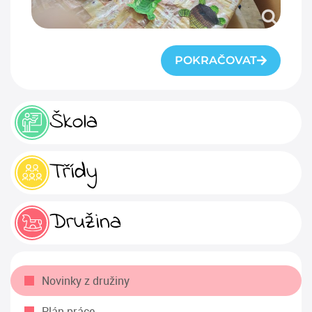
POKRAČOVAT
Škola
Třídy
Družina
Novinky z družiny
Plán práce