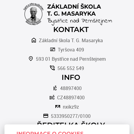
KONTAKT
Základní škola T. G. Masaryka
Tyršova 409
593 01 Bystřice nad Pernštejnem
566 552 549
INFO
48897400
CZ48897400
nxikz9z
5333950277/0100
ŘEDITELKA ŠKOLY
INFORMACE O COOKIES