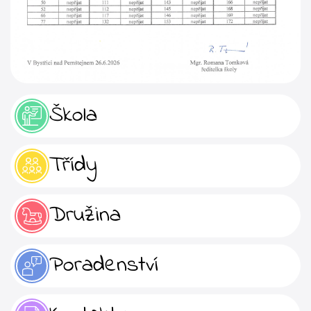
Škola
Třídy
Družina
Poradenství