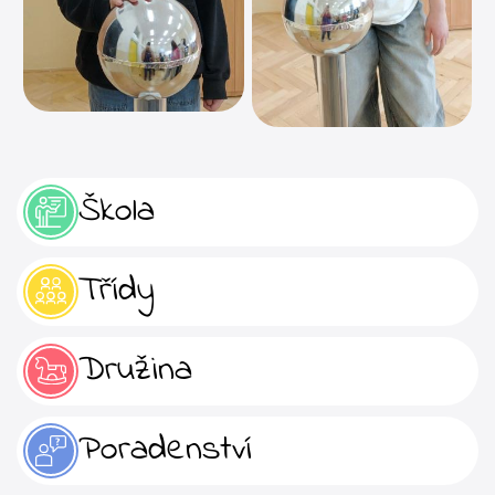
Škola
Třídy
Družina
Poradenství