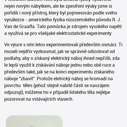
nejen novým nábytkem, ale ke zpestření výuky jsme si
pořídili i nový přístroj, který byl pojmenován podle svého
vynálezce - amerického fyzika nizozemského původu R. J.
Van de Graaffa. Tato pomůcka je zdrojem vysokého napětí
a využívá se pro všelijaké elektrostatické experimenty.
Ve výuce s ním letos experimentovali především osmáci. Ti
museli nejdřív vyzkoumat, jak se správně odizolovat od
podlahy, aby o získaný elektrický náboj ihned nepřišli, zda
le lepší využít k získávání náboje jednu nebo obě ruce a
především také, jak se na konci experimentu získaného
náboje "zbavit". Protože eletrický náboj se hromadí na
povrchu těles (jehož stejně nabité části se navzájem
odpuzují), můžeme ho v případě lidského těla nejlépe
pozorovat na vstávajících vlasech.