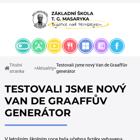
Titulní
Testovali jsme nový Van de Graaffův
(current)
Aktuality
(current)
stránka
generátor
TESTOVALI JSME NOVÝ
VAN DE GRAAFFŮV
GENERÁTOR
V letošním školním roce byla učebna fyziky vybavena