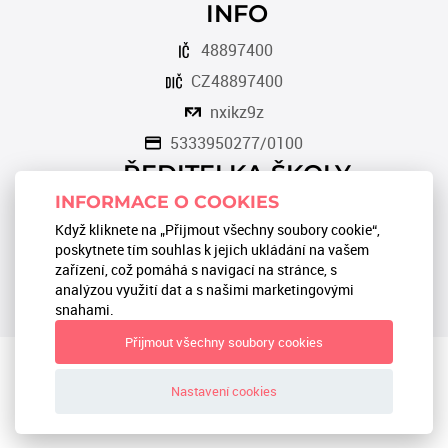
INFO
48897400
CZ48897400
nxikz9z
5333950277/0100
ŘEDITELKA ŠKOLY
INFORMACE O COOKIES
Romana Tomková
Když kliknete na „Přijmout všechny soubory cookie“,
566 553 124
poskytnete tím souhlas k jejich ukládání na vašem
zařízení, což pomáhá s navigací na stránce, s
reditel@zstgmbystrice.cz
analýzou využití dat a s našimi marketingovými
snahami.
Přijmout všechny soubory cookies
Textová verze
|
Mapa stránek
|
Prohlášení o přístupnosti
|
GDPR
Nastavení cookies
ZŠ TGM Bystřice 2024 © All Rights Reserved, Created by
LE
CLAVERA s.r.o.