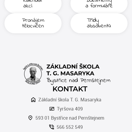
Kalendář
Dokumenty
akcí
a formuláře
Pronájem
Třídy
tělocvičen
absolventů
KONTAKT
Základní škola T. G. Masaryka
Tyršova 409
593 01 Bystřice nad Pernštejnem
566 552 549